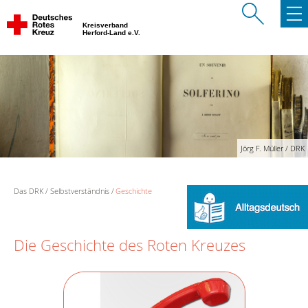
Kreisverband
Herford-Land e.V.
Jörg F. Müller / DRK
Das DRK
Selbstverständnis
Geschichte
Die Geschichte des Roten Kreuzes