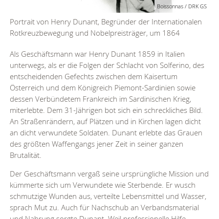
Boissonnas / DRK GS
Portrait von Henry Dunant, Begründer der Internationalen
Rotkreuzbewegung und Nobelpreisträger, um 1864
Als Geschäftsmann war Henry Dunant 1859 in Italien
unterwegs, als er die Folgen der Schlacht von Solferino, des
entscheidenden Gefechts zwischen dem Kaisertum
Österreich und dem Königreich Piemont-Sardinien sowie
dessen Verbündetem Frankreich im Sardinischen Krieg,
miterlebte. Dem 31-Jährigen bot sich ein schreckliches Bild.
An Straßenrändern, auf Plätzen und in Kirchen lagen dicht
an dicht verwundete Soldaten. Dunant erlebte das Grauen
des größten Waffengangs jener Zeit in seiner ganzen
Brutalität.
Der Geschäftsmann vergaß seine ursprüngliche Mission und
kümmerte sich um Verwundete wie Sterbende. Er wusch
schmutzige Wunden aus, verteilte Lebensmittel und Wasser,
sprach Mut zu. Auch für Nachschub an Verbandsmaterial
und Nahrung sorgte Dunant. Weil professionelle Hilfe