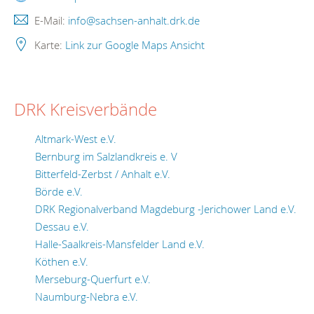
E-Mail:
info@sachsen-anhalt.drk.de
Karte:
Link zur Google Maps Ansicht
DRK Kreisverbände
Altmark-West e.V.
Bernburg im Salzlandkreis e. V
Bitterfeld-Zerbst / Anhalt e.V.
Börde e.V.
DRK Regionalverband Magdeburg -Jerichower Land e.V.
Dessau e.V.
Halle-Saalkreis-Mansfelder Land e.V.
Köthen e.V.
Merseburg-Querfurt e.V.
Naumburg-Nebra e.V.