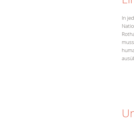
In je
Natio
Rotha
muss 
human
ausü
Un