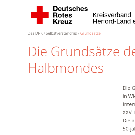
Kreisverband
Herford-Land 
Das DRK
Selbstverständnis
Grundsätze
Die Grundsätze d
Halbmondes
Die 
in Wi
Inte
XXV.
Die 
50-jä