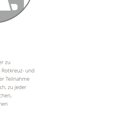
er zu
e Rotkreuz- und
r Teilnahme
ch, zu jeder
schen,
chen