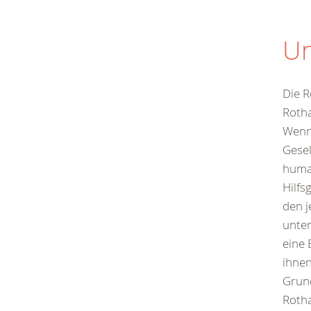
Un
Die R
Roth
Wenn
Gesel
human
Hilfs
den j
unter
eine 
ihnen
Grun
Roth