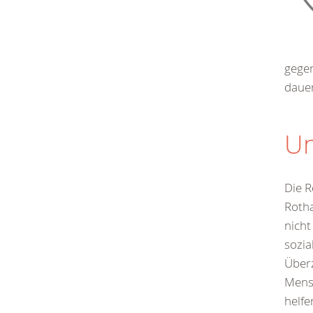
gegen
dauer
Un
Die R
Roth
nicht
sozia
Überz
Mens
helfe