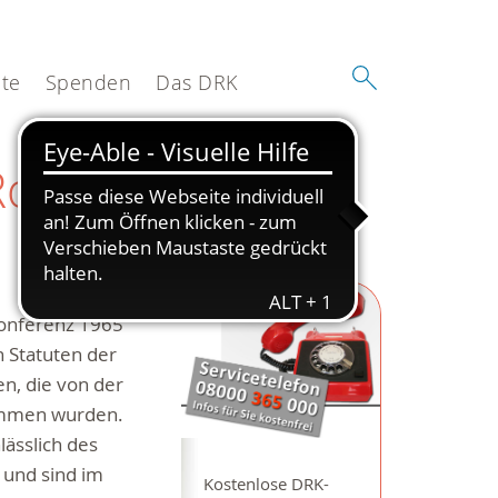
te
Spenden
Das DRK
Roten
konferenz 1965
n Statuten der
n, die von der
ommen wurden.
ässlich des
 und sind im
Kostenlose DRK-