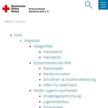
Kreisverband
Herford-Land e.V.
Service
Sitemap
Start
Angebote
Alltagshilfen
Hausnotruf
Fahrdienst
Existenzsichernde Hilfe
Kleiderläden
Kleidercontainer
Schuldner- & Insolvenzberatung
Hilfen für Jedermann
Kinder, Jugend und Familie
Kindertageseinrichtung
Jugendrotkreuz
Ferienspiele