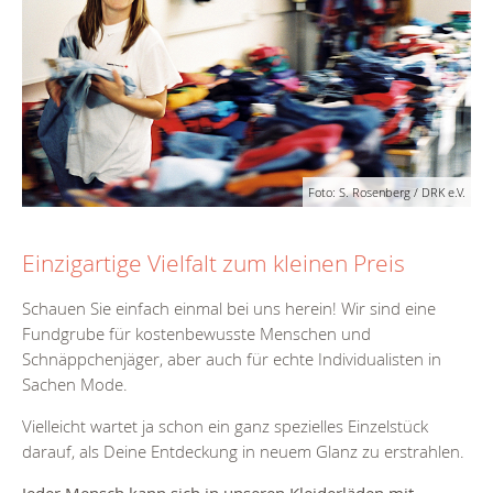
Foto: S. Rosenberg / DRK e.V.
Einzigartige Vielfalt zum kleinen Preis
Schauen Sie einfach einmal bei uns herein! Wir sind eine
Fundgrube für kostenbewusste Menschen und
Schnäppchenjäger, aber auch für echte Individualisten in
Sachen Mode.
Vielleicht wartet ja schon ein ganz spezielles Einzelstück
darauf, als Deine Entdeckung in neuem Glanz zu erstrahlen.
Jeder Mensch kann sich in unseren Kleiderläden mit