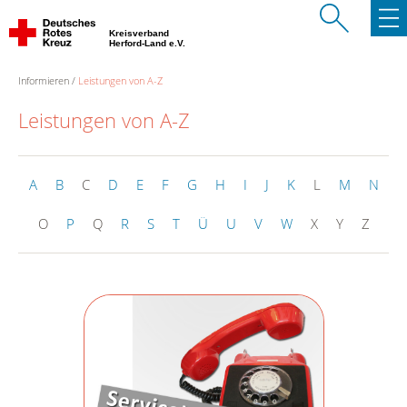
Kreisverband
Herford-Land e.V.
Informieren
Leistungen von A-Z
Leistungen von A-Z
A
B
C
D
E
F
G
H
I
J
K
L
M
N
O
P
Q
R
S
T
Ü
U
V
W
X
Y
Z