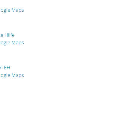
oogle Maps
e Hilfe
oogle Maps
in EH
oogle Maps