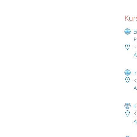
Kur
E
P
K
A
I
K
A
K
K
A