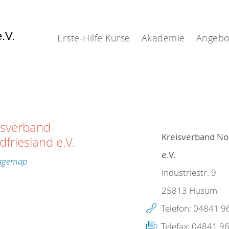
e.V.
Erste-Hilfe Kurse
Akademie
Angebo
isverband
Kreisverband No
dfriesland e.V.
e.V.
Industriestr. 9
25813
Husum
Telefon:
04841 9
Telefax:
04841 96