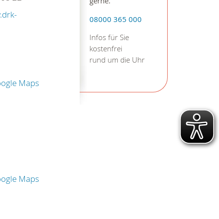
gerne.
.drk-
08000 365 000
Infos für Sie
kostenfrei
rund um die Uhr
oogle Maps
oogle Maps