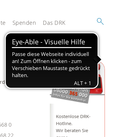
te
Spenden
Das DRK
rdfriesland
Kostenlose DRK-
Hotline.
668 0
Wir beraten Sie
68 22