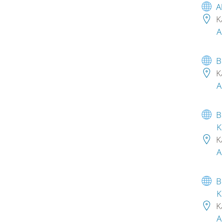
A
K
A
B
K
A
B
K
K
A
B
K
K
A