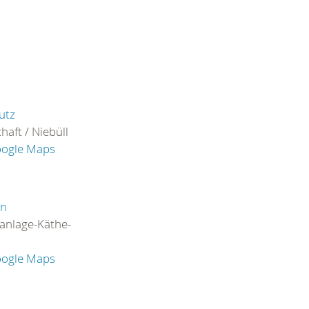
utz
aft / Niebüll
oogle Maps
en
nlage-Käthe-
oogle Maps