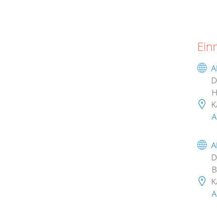
Ein
A
D
H
K
A
A
D
B
K
A