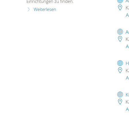
A
Einrichtungen zu finden.
K
Weiterlesen
A
A
K
A
H
K
A
K
K
A