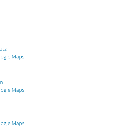
utz
oogle Maps
en
oogle Maps
oogle Maps