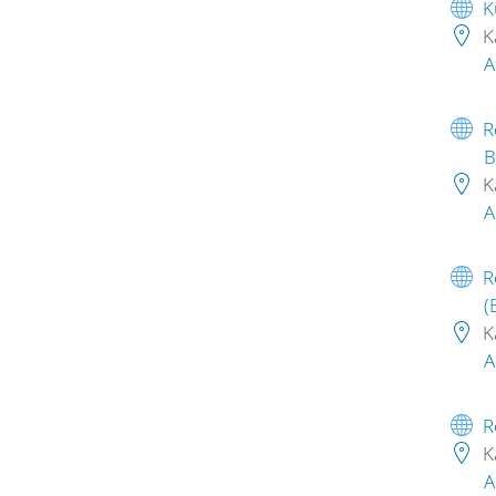
K
K
A
R
B
K
A
R
(
K
A
R
K
A