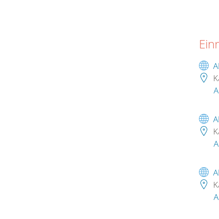
Ein
A
K
A
A
K
A
A
K
A