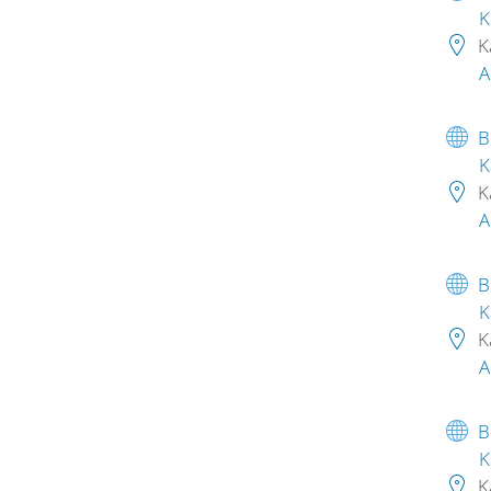
K
K
A
B
K
K
A
B
K
K
A
B
K
K