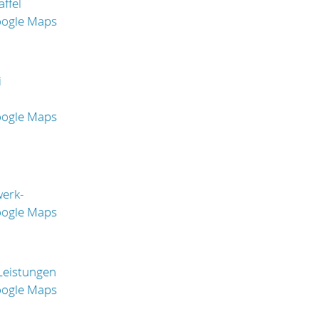
ffel
oogle Maps
i
oogle Maps
erk-
oogle Maps
 Leistungen
oogle Maps