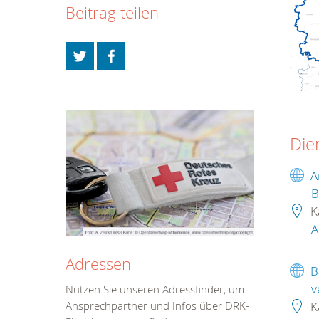
Beitrag teilen
Die
A
B
K
A
Adressen
B
v
Nutzen Sie unseren Adressfinder, um
K
Ansprechpartner und Infos über DRK-