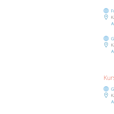
F
K
A
G
K
A
Kur
G
K
A