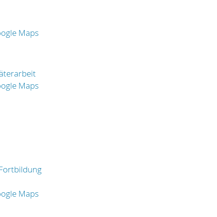
oogle Maps
äterarbeit
oogle Maps
Fortbildung
oogle Maps