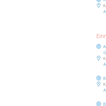
K
A
Ein
A
G
K
A
B
K
A
B