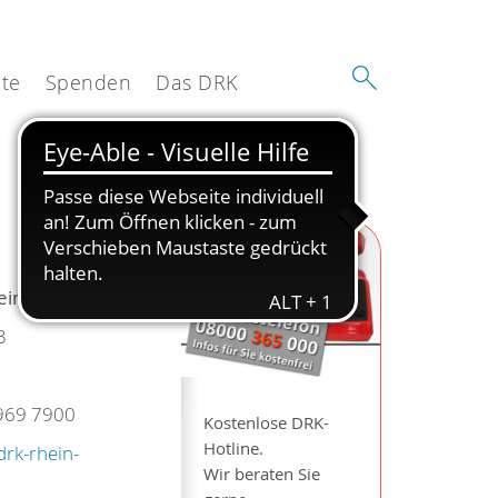
te
Spenden
Das DRK
in-Sieg e.V.
3
969 7900
Kostenlose DRK-
Hotline.
drk-rhein-
Wir beraten Sie