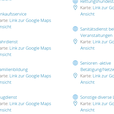
Rettungshundesta
Karte:
Link zur G
inkaufsservice
Ansicht
arte:
Link zur Google Maps
nsicht
Sanitätsdienst be
Veranstaltungen
ahrdienst
Karte:
Link zur G
arte:
Link zur Google Maps
Ansicht
nsicht
Senioren -aktive
amilienbildung
Betätigung/Netzw
arte:
Link zur Google Maps
Karte:
Link zur G
nsicht
Ansicht
lugdienst
Sonstige diverse
arte:
Link zur Google Maps
Karte:
Link zur G
nsicht
Ansicht