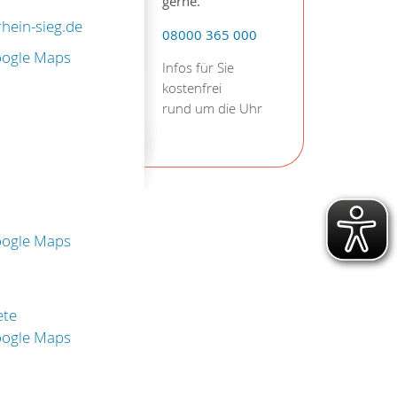
gerne.
hein-sieg.de
08000 365 000
oogle Maps
Infos für Sie
kostenfrei
rund um die Uhr
oogle Maps
ete
oogle Maps