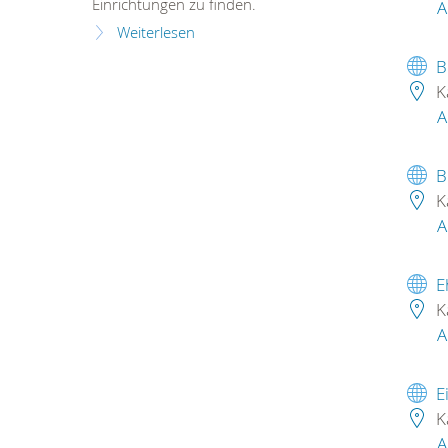
Einrichtungen zu finden.
A
Weiterlesen
B
K
A
B
K
A
E
K
A
E
K
A