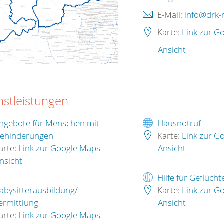
E-Mail:
info@drk-r
Karte:
Link zur G
Ansicht
nstleistungen
ngebote für Menschen mit
Hausnotruf
ehinderungen
Karte:
Link zur G
arte:
Link zur Google Maps
Ansicht
nsicht
Hilfe für Geflücht
abysitterausbildung/-
Karte:
Link zur G
ermittlung
Ansicht
arte:
Link zur Google Maps