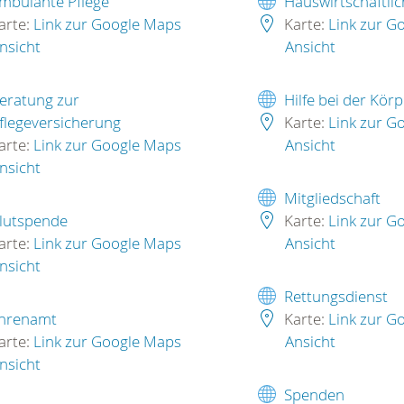
mbulante Pflege
Hauswirtschaftlic
arte:
Link zur Google Maps
Karte:
Link zur G
nsicht
Ansicht
eratung zur
Hilfe bei der Kör
flegeversicherung
Karte:
Link zur G
arte:
Link zur Google Maps
Ansicht
nsicht
Mitgliedschaft
lutspende
Karte:
Link zur G
arte:
Link zur Google Maps
Ansicht
nsicht
Rettungsdienst
hrenamt
Karte:
Link zur G
arte:
Link zur Google Maps
Ansicht
nsicht
Spenden