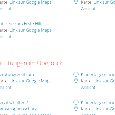
arte:
Link zur Google Maps
Karte:
Link zur G
nsicht
Ansicht
otkreuzkurs Erste Hilfe
arte:
Link zur Google Maps
nsicht
richtungen im Überblick
eratungszentrum
Kindertageseinri
arte:
Link zur Google Maps
Karte:
Link zur G
nsicht
Ansicht
ereitschaften /
Kindertageseinri
atastrophenschutz
Karte:
Link zur G