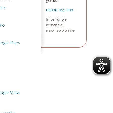
gerne.
drk-
08000 365 000
Infos für Sie
rk-
kostenfrei
rund um die Uhr
oogle Maps
oogle Maps