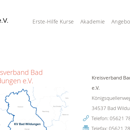
e.V.
Erste-Hilfe Kurse
Akademie
Angebo
isverband Bad
Kreisverband Ba
dungen e.V.
e.V.
Königsquellenweg
34537
Bad Wild
Telefon:
05621 7
Telefax:
05621 78