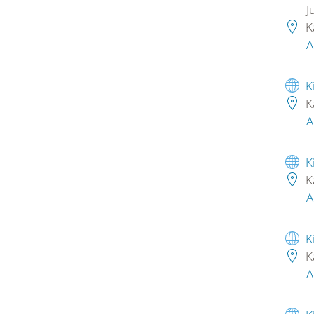
J
K
A
K
K
A
K
K
A
K
K
A