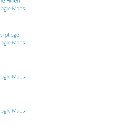
he Hilfen
oogle Maps
perpflege
oogle Maps
oogle Maps
oogle Maps