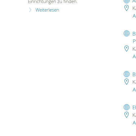
A
Einrichtungen zu finden.
K
Weiterlesen
A
B
P
K
A
B
K
A
E
K
A