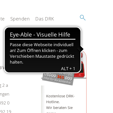
te
Spenden
Das DRK
d Wildungen
 2 a
ungen
Kostenlose DRK-
Hotline.
892 0
Wir beraten Sie
92 19