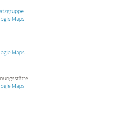
satzgruppe
oogle Maps
oogle Maps
nungsstätte
oogle Maps