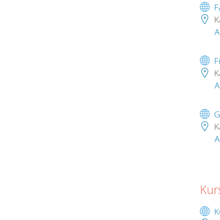
F
K
A
F
K
A
G
K
A
Kur
K