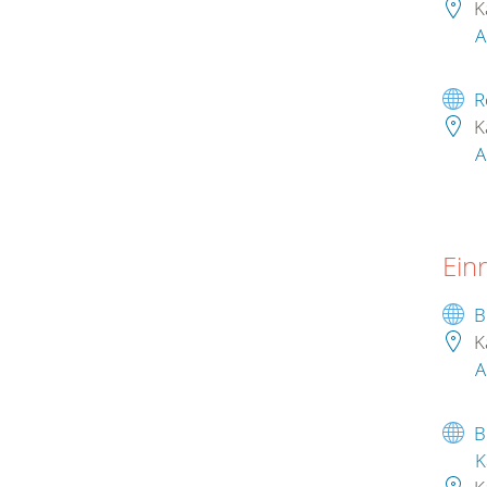
K
A
R
K
A
Ein
B
K
A
B
K