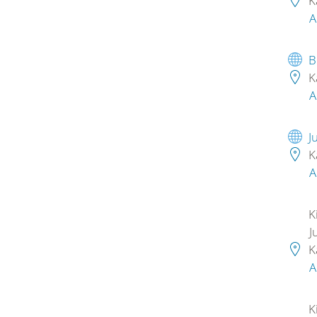
K
A
B
K
A
J
K
A
K
J
K
A
K