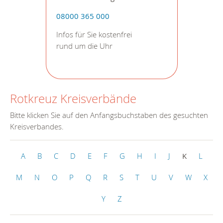
08000 365 000
Infos für Sie kostenfrei
rund um die Uhr
Rotkreuz Kreisverbände
Bitte klicken Sie auf den Anfangsbuchstaben des gesuchten
Kreisverbandes.
A
B
C
D
E
F
G
H
I
J
K
L
M
N
O
P
Q
R
S
T
U
V
W
X
Y
Z